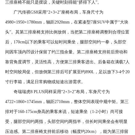
三排座椅不能只是摆设，关键时刻得能“挤得下人”。
广汽传祺GS8采用“2+3+2”座椅布局，车身尺寸为
4980×1950×1780mm，轴距2920mm，在紧凑型7座SUV中属于“大块
头”。其第三排座椅支持比例放倒，当把第二排座椅调整到合理位置
后，170cm以下的乘客可以短时间乘坐，腿部空间约一拳，头部空
间因车顶内凹设计保留了约三指余量。第二排座椅支持前后滑动和
靠背角度调节，灵活性高，方便第三排乘客进出。后备箱在满载7人
时空间较局促，但放倒第三排后可扩展至约890L，足以放下3-4个20
寸行李箱，满足日常购物或短途出游需求。
奇瑞瑞虎8 PLUS同样采用“2+3+2”布局，车身尺寸为
4722×1860×1745mm，轴距2710mm，整体空间表现中规中矩。第三
排对于160-175cm身高的乘客来说，短途乘坐（1-2小时）尚可接
受，腿部空间约两指，头部空间约两指半，但长时间乘坐会有明显
压迫感。第二排座椅支持前后移动（幅度约20cm），能为第三排留