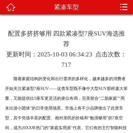


紧凑车型

首页
关于我们
配置多挤挤够用 四款紧凑型7座SUV海选推
产品展示
荐
更新时间：2025-10-03 06:34:23 点击次数：
新闻资讯
717
车辆展示
随着家庭结构的变化和出行需求的多样化，越来越多的消费者
荣誉资质
开始关注紧凑型7座SUV——这类车型既不像中大型SUV那样庞大笨
重，又能提供比5座车更灵活的座位布局，完美契合“二胎家庭”“周
技术知识
末出游小团体”的日常使用场景。市场上有不少品牌推出了此类车
在线留言
型，其中凭借丰富的配置、相对亲民的价格和“勉强够用”的7座空
间，成为20XX年热门的“家庭实用派”代表。它们有的主打智能科技
联系我们