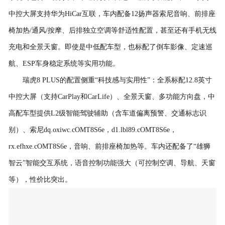
中控大屏支持华为HiCar互联，车内配备12扬声器索尼音响、前排座
椅加热/通风/按摩、后排独立空调等舒适性配置，甚至还有手机无线
充电和全景天窗。即使是中低配车型，也标配了倒车影像、定速巡
航、ESP车身稳定系统等实用功能。
瑞虎8 PLUS的配置侧重“科技感与实用性”：全系标配12.8英寸
中控大屏（支持CarPlay和CarLife）、全景天窗、多功能方向盘，中
高配车型提供L2级智能驾驶辅助（含车道偏离预警、交通标志识
别）、索尼dq.oxiwc.cOMT8S6e，d1.lbl89.cOMT8S6e，
rx.efhxe.cOMT8S6e，音响、前排座椅加热等。车内还配备了“雄狮
智云”智能交互系统，语音控制功能强大（可控制空调、导航、天窗
等），性价比突出。