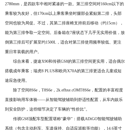
2780mm，是四款车中相对紧凑的一款。第三排空间对160cm以下的
乘客较为友好，但170cm以上乘客乘坐时腿部会紧贴第二排，头部
空间也较为局促。不过，其第二排座椅支持前后移动（约15cm），
能为第三排争取一定空间。后备箱在7座状态下几乎无实用价值，放
倒第三排后可扩展至约1500L，适合对第三排使用频率较低、更注
重日常装载的用户。
综合来看，捷途X90和传祺GS8的第三排空间更实用，适合偶尔
搭载成年乘客；瑞虎8 PLUS和欧尚X70A的第三排更适合儿童或短
途应急使用。
除了空间8S6e，T8S6e，2k.efhxe.cOMT8S6e，配置的丰富程度
直接影响用车体验——从智能驾驶辅助到舒适性配置，从车内娱乐
到安全防护，这些细节决定了车辆的“性价比”。
传祺GS8顶配车型配置堪称“豪华”：搭载ADiGO智能驾驶辅助
系统（包含主动刹车、车道保持、自适应巡航等功能），14.6英寸