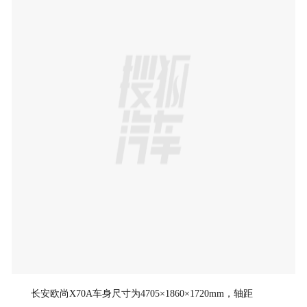
长安欧尚X70A车身尺寸为4705×1860×1720mm，轴距