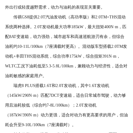
外出行或轻度越野需求，动力与油耗的表现至关重要。
传祺GS8提供2.0T汽油发动机（高功率版）和2.0TM+THS混动
系统两种选择。2.0T发动机最大功率185kW，最大扭矩400N·m，匹
配8AT变速箱，动力强劲，城市超车和高速巡航游刃有余，但综合
油耗约10-11L/100km（7座满载时更高）。混动版车型搭载2.0TM发
动机+丰田THS混动系统，综合功率175kW，综合扭矩391N·m，
WLTC工况下油耗低至5.3-5.8L/100km，兼顾动力与经济性，适合对
油耗敏感的家庭用户。
瑞虎8 PLUS搭载1.6T和2.0T发动机，其中1.6T发动机
（145kW/290N·m）匹配7DCT变速箱，适合日常城市驾驶，动力够
用且油耗较低（综合约7-8L/100km）；2.0T发动机
（187kW/390N·m）动力更强，适合对动力有更高要求的用户，但油
耗会升至9-10L/100km（7座满载时）。