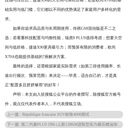
技感与性价比，捷途X90的大空间与亲民价格，还是欧尚X70A的基
础实用与低门槛，它们都以不同的优势满足了家庭用户多样化的需
求。
如果你追求高品质与长周期使用，传祺GS8混动版是不二之
选；若看重科技配置与均衡性能，瑞虎8 PLUS值得考虑；想要大空
间与低价格，捷途X90更具吸引力；而预算有限的消费者，欧尚
X70A也能提供基础的7座解决方案。
最终的选择，还需根据家庭实际需求（如第三排使用频率、长
途出行频次、预算范围）来决定——毕竟，适合自己的，才是真
正“配置多且挤挤够用”的好车！
声明：本文由入驻搜狐公众平台的作者撰写，除搜狐官方账号
外，观点仅代表作者本人，不代表搜狐立场。
上一篇 : République francaise SUV标致4008测试
下一篇: 第二代秦PLUS DM-i上新128KM进取型实力碾压燃油加强紧凑型家轿市场布局